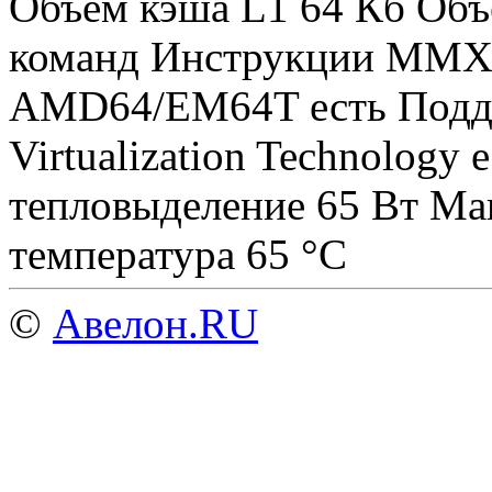
Объем кэша L1 64 Кб Объ
команд Инструкции MMX,
AMD64/EM64T есть Подде
Virtualization Technolog
тепловыделение 65 Вт Ма
температура 65 °C
©
Авелон.RU